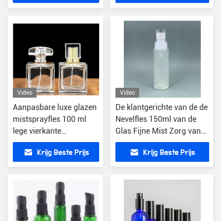
Video
Video
Aanpasbare luxe glazen
De klantgerichte van de de
mistsprayfles 100 ml
Nevelfles 150ml van de
lege vierkante
Glas Fijne Mist Zorg van
parfumfles
de het Parfumhuid
Krijg Beste Prijs
Krijg Beste Prijs