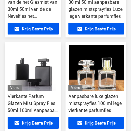
van de het Glasmist van
30 ml 50 ml aanpasbare
30ml 50ml van de de
glazen mistsprayfles Luxe
Nevelfles het
lege vierkante parfumfles
Klantgerichte Lege
Krijg Beste Prijs
Krijg Beste Prijs
Parfum
Video
Video
Vierkante Parfum
Aanpasbare luxe glazen
Glazen Mist Spray Fles
mistsprayfles 100 ml lege
50ml 100ml Aanpasbare
vierkante parfumfles
Luxe
Krijg Beste Prijs
Krijg Beste Prijs