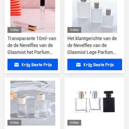
Video
Video
Transparante 10ml-van
Het klantgerichte van de
de de Nevelfles van de
de Nevelfles van de
Glasmist het Parfum
Glasmist Lege Parfum
Fijne Spuitbus Lege
30ml 50ml 100ml
Krijg Beste Prijs
Krijg Beste Prijs
10000pcs
Video
Video