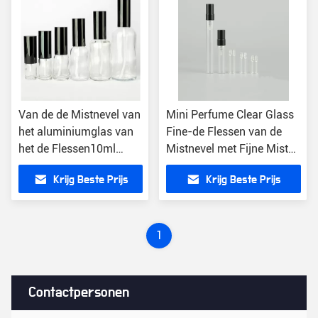
Van de de Mistnevel van
Mini Perfume Clear Glass
het aluminiumglas van
Fine-de Flessen van de
het de Flessen10ml
Mistnevel met Fijne Mist
30ml Navulbare Glas
bespuiten Pompen 2ml
Krijg Beste Prijs
Krijg Beste Prijs
van de het Parfumnevel
3ml 5ml 10ml
de Flessenverstuiver
1
Contactpersonen