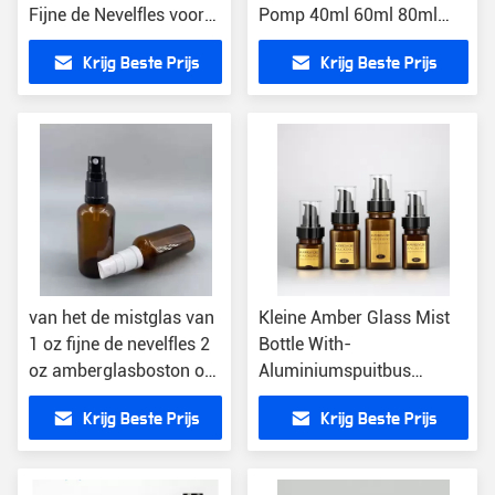
Fijne de Nevelfles voor
Pomp 40ml 60ml 80ml
Gezicht Opnieuw te
100ml 120ml 160ml
Krijg Beste Prijs
Krijg Beste Prijs
gebruiken Amber Glass
Refill Bottles Cream
van het de mistglas van
Kleine Amber Glass Mist
1 oz fijne de nevelfles 2
Bottle With-
oz amberglasboston om
Aluminiumspuitbus
pomp van de flessen de
Navulbare 40ml 60ml
Krijg Beste Prijs
Krijg Beste Prijs
zwarte behandeling
100ml 120ml 2 Oz