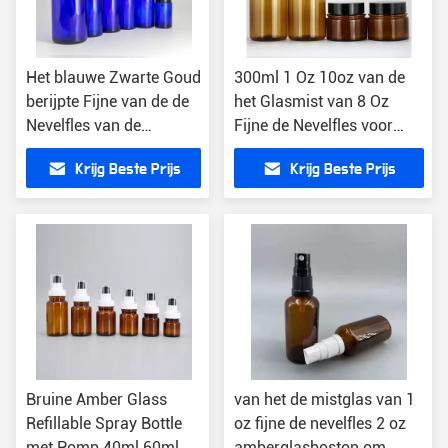
Het blauwe Zwarte Goud
300ml 1 Oz 10oz van de
berijpte Fijne van de de
het Glasmist van 8 Oz
Nevelfles van de
Fijne de Nevelfles voor
Glasmist het
Gezicht Opnieuw te
Krijg Beste Prijs
Krijg Beste Prijs
Kobaltetherische olie 4
gebruiken Amber Glass
de Ronde van Oz Boston
Refill Bottles Cream
Bruine Amber Glass
van het de mistglas van 1
Refillable Spray Bottle
oz fijne de nevelfles 2 oz
met Pomp 40ml 60ml
amberglasboston om