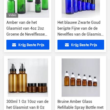
Video
Amber van de het
Het blauwe Zwarte Goud
Glasmist van 4oz 2oz
berijpte Fijne van de de
Groene de Nevelflessen
Nevelfles van de Glasmist
2 Oz Boston om
het Kobaltetherische olie 4
Krijg Beste Prijs
Krijg Beste Prijs
Nevelfles met Fijne
de Ronde van Oz Boston
Mistspuitbus
300ml 1 Oz 10oz van de
Bruine Amber Glass
het Glasmist van 8 Oz
Refillable Spray Bottle met