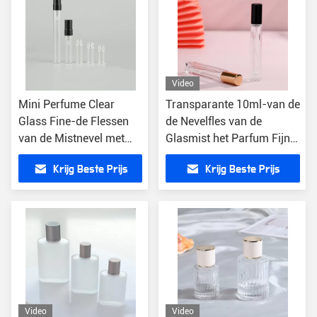
Video
Mini Perfume Clear
Transparante 10ml-van de
Glass Fine-de Flessen
de Nevelfles van de
van de Mistnevel met
Glasmist het Parfum Fijne
Fijne Mist bespuiten
Spuitbus Lege 10000pcs
Krijg Beste Prijs
Krijg Beste Prijs
Pompen 2ml 3ml 5ml
10ml
Video
Video