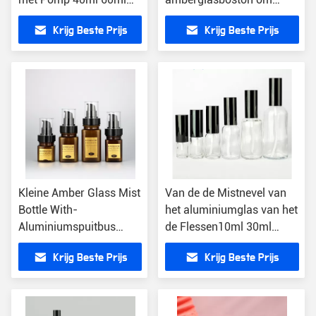
80ml 100ml 120ml
pomp van de flessen de
Krijg Beste Prijs
Krijg Beste Prijs
160ml
zwarte behandeling
Kleine Amber Glass Mist
Van de de Mistnevel van
Bottle With-
het aluminiumglas van het
Aluminiumspuitbus
de Flessen10ml 30ml
Navulbare 40ml 60ml
Navulbare Glas van de het
Krijg Beste Prijs
Krijg Beste Prijs
100ml 120ml 2 Oz
Parfumnevel de
Flessenverstuiver