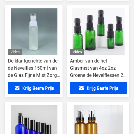
Video
Video
De klantgerichte van de
Amber van de het
de Nevelfles 150ml van
Glasmist van 4oz 2oz
de Glas Fijne Mist Zorg
Groene de Nevelflessen 2
van de het Parfumhuid
Oz Boston om Nevelfles
Krijg Beste Prijs
Krijg Beste Prijs
met Fijne Mistspuitbus