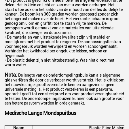
• Dit product is geschikt om neusholte het irrigeren vloeistof uit te
delen. Het is klein en licht en kan met u worden gedragen. Het
staat u toe ook om het saldo van de inhoud van de fles duidelijk te
kennen. De boom kan 360 graden worden geroteerd zonder zich
het ongerust maken over de hoek. Het vierkante lichaam is groot
genoeg om u om en graffiti toe te staan vrij te merken. De
pomppers wordt gemaakt van de materialen van uitstekende
kwaliteit, die steviger en duurzaam is.
• De materialen van uitstekende kwaliteit zijn vrij stabiel en
moeilijk om met het product te reageren. De aanpassingsfles kan
voor hergebruik worden verwijderd en worden schoongemaakt.
Verhinder het kwikhoofd per ongeluk te lekken, schoon en
hygiënisch.
• De plastic delen zijn niet hittebestendig. Was niet direct met
warm water.
Nota:
De lengte van de onderdompelingsbuis kan als algemene
gids variëren die door de verkoper wordt verstrekt. Het is kritiek om
het nauwkeurige groottevereiste te kennen aangezien er geen
universele meting is. Het product verzekeren is een pasvorm,
opdracht geeft tot een steekproef om voor productverenigbaarheid
te testen. De onderdompelingsbuizen kunnen ook aan grootte voor
een betere pasvorm worden in orde gemaakt.
Medische Lange Mondspuitbus
Naam
Plastic Fijne Mistspui