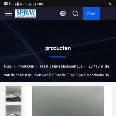
tony@wuxispray.com
Citaat
producten
Huis
>
Producten
>
Plastic Fijne Mistspuitbus
>
20 410 Witte
van de de Mistspuitbus van Pp Plastic Fijne Pijpen Mondholte 360
Graadomwenteling Neus