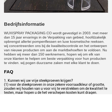
Bedrijfsinformatie
WUXISPRAY PACKAGING.CO wordt gevestigd in 2003. met meer
dan 15 jaar ervarings in de Verpakking van gebied, hoofdzakelijk
opbrengst allerlei pompenflessen en luxe kosmetische reeksen.
wij concentreerden ons bij de kwaliteitscontrole en het ontwerpen
van nieuwe producten om aan de marktbehoeften te voldoen. Nu
hebben wij meer dan 150 werknemers, hopen wij om elk van
onze klanten te helpen om beste verpakking voor hun producten
te vinden. wij pogen duurzame zaken met elke klant te doen.
FAQ
1.
Kunnen wij uw vrije steekproeven krijgen?
(1) voor de steekproeven in onze zekere voorraadkleur of grootte,
zouden wij houden van u voor vrij te verstrekken om de kwaliteit te
testen, maar hopen u de het verschepen kosten kunt dragen.
(2) voor de aangepaste steekproeven, kunnen wij nieuwe
steekproeven als uw verzoeken ook maken, maar hopen u deze
steekproevenkosten kunt dragen.
2. Kunnen wij druk druk op de kruiken etiketteren doen of?