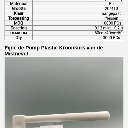
Materiaal
Pp
Grootte
20/410
Kleur
aangepast
Toepassing
flessen
MOQ
10000 PCs
Dosering
0,12 ml/t - 0,2 ml/
60cm*40cm*50cm
OEM/ODM
Qty
3000 PCs
Fijne de Pomp Plastic Kroonkurk van de
Mistnevel