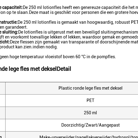
 capaciteit:
De 250 ml lotionfles heeft een genereuze capaciteit die he
tion op te slaan.Deze maat is geschikt voor personen die een grotere ho
nstructie:
De 250 ml lotionfles is gemaakt van hoogwaardig, robuust P
ken garandeert.
 sluiting:
De lotionfles is uitgerust met een beveiligd sluitingmechanism
ijft en voorkomt toevallige lekken of lekken, waardoor gemak en gemoe
zicht:
Deze flessen zijn gemaakt van transparante of doorschijnende mat
product kan zien.indien nodig.
t geen hoge temperatuur vloeistof boven 60 °C in de pompfles.
nde lege fles met deksel
Detail
Plastic ronde lege fles met deksel
PET
250 ml
Doorzichtig/Zwart/Aangepast
g
Make-upverwijder/nagellakverwijder/hydrosol/ton