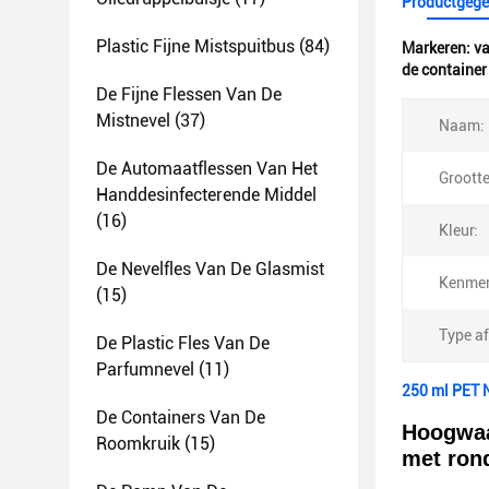
Productgege
Plastic Fijne Mistspuitbus
(84)
Markeren:
va
de container
De Fijne Flessen Van De
Mistnevel
(37)
Naam:
De Automaatflessen Van Het
Grootte
Handdesinfecterende Middel
(16)
Kleur:
De Nevelfles Van De Glasmist
Kenmer
(15)
Type af
De Plastic Fles Van De
Parfumnevel
(11)
250 ml PET 
De Containers Van De
Hoogwaa
Roomkruik
(15)
met ron