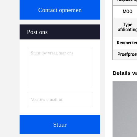
Contact opnemen
MOQ
Type
afdichtin
Post ons
Kenmerke
Proefproe
Details v
Stuur