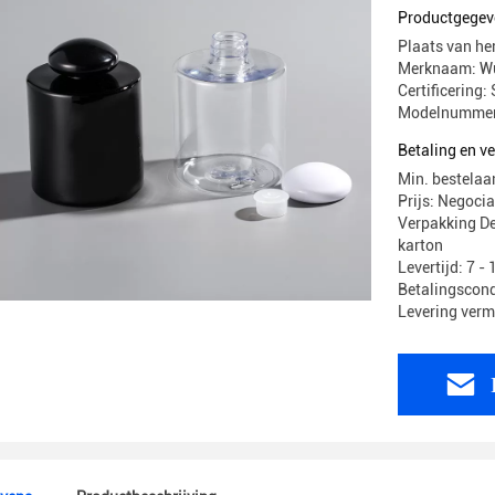
Productgegev
Plaats van he
Merknaam: Wu
Certificering:
Modelnummer: 
Betaling en 
Min. bestelaa
Prijs: Negocia
Verpakking D
karton
Levertijd: 7 -
Betalingscond
Levering ver