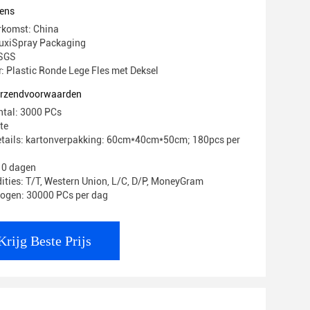
ens
rkomst: China
xiSpray Packaging
 SGS
Plastic Ronde Lege Fles met Deksel
verzendvoorwaarden
ntal: 3000 PCs
te
etails: kartonverpakking: 60cm*40cm*50cm; 180pcs per
 10 dagen
ities: T/T, Western Union, L/C, D/P, MoneyGram
mogen: 30000 PCs per dag
Krijg Beste Prijs