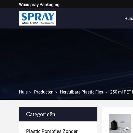
Wuxispray Packaging
Huis
Huis
>
Producten
>
Hervulbare Plastic Fles
>
250 ml PET 
Categorieën
Plastic Pompfles Zonder