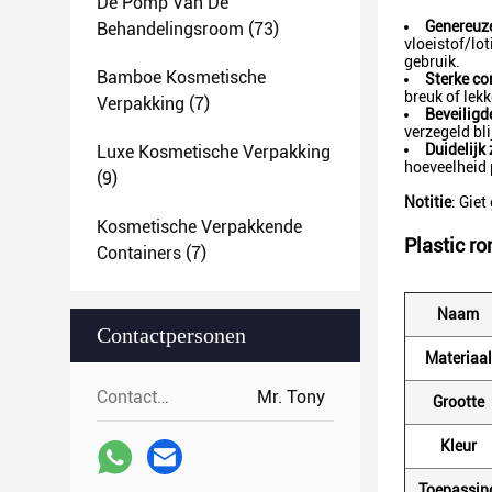
De Pomp Van De
Genereuze
Behandelingsroom
(73)
vloeistof/lo
gebruik.
Bamboe Kosmetische
Sterke co
breuk of lek
Verpakking
(7)
Beveiligde
verzegeld bl
Duidelijk 
Luxe Kosmetische Verpakking
hoeveelheid 
(9)
Notitie
: Gie
Kosmetische Verpakkende
Plastic ro
Containers
(7)
Naam
Contactpersonen
Materiaal
Contactpersonen:
Mr. Tony
Grootte
Kleur
Toepassin