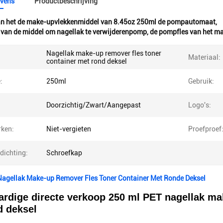
vens
Productbeschrijving
n het de make-upvlekkenmiddel van 8.45oz 250ml de pompautomaat
,
 van de middel om nagellak te verwijderenpomp
,
de pompfles van het m
Nagellak make-up remover fles toner
Materiaal:
container met rond deksel
:
250ml
Gebruik:
Doorzichtig/Zwart/Aangepast
Logo's:
ken:
Niet-vergieten
Proefproef
dichting:
Schroefkap
Nagellak Make-up Remover Fles Toner Container Met Ronde Deksel
rdige directe verkoop 250 ml PET nagellak mak
d deksel