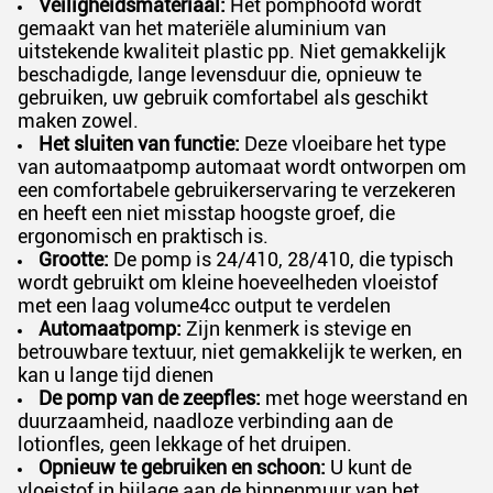
Veiligheidsmateriaal:
Het pomphoofd wordt
gemaakt van het materiële aluminium van
uitstekende kwaliteit plastic pp. Niet gemakkelijk
beschadigde, lange levensduur die, opnieuw te
gebruiken, uw gebruik comfortabel als geschikt
maken zowel.
Het sluiten van functie:
Deze vloeibare het type
van automaatpomp automaat wordt ontworpen om
een comfortabele gebruikerservaring te verzekeren
en heeft een niet misstap hoogste groef, die
ergonomisch en praktisch is.
Grootte:
De pomp is 24/410, 28/410, die typisch
wordt gebruikt om kleine hoeveelheden vloeistof
met een laag volume4cc output te verdelen
Automaatpomp:
Zijn kenmerk is stevige en
betrouwbare textuur, niet gemakkelijk te werken, en
kan u lange tijd dienen
De pomp van de zeepfles:
met hoge weerstand en
duurzaamheid, naadloze verbinding aan de
lotionfles, geen lekkage of het druipen.
Opnieuw te gebruiken en schoon:
U kunt de
vloeistof in bijlage aan de binnenmuur van het