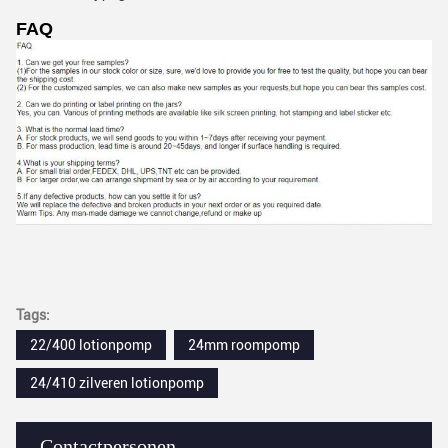
FAQ
Tags:
22/400 lotionpomp
24mm roompomp
24/410 zilveren lotionpomp
Contactpersonen