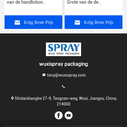
van de handlotion
Grote van de de
Pompen 40mm 42mm
Lotionautomaat van de
Plastic de Bloemschuim
Zeephand Pomp Hoofd
van de Pompautomaat
Witte Zwarte
Krijg Beste Prijs
Krijg Beste Prijs
wuxispray packaging
tony@wuxispray.com
Shidaishanghe 27-9, Tangnan-weg, Wuxi, Jiangsu, China,
214000