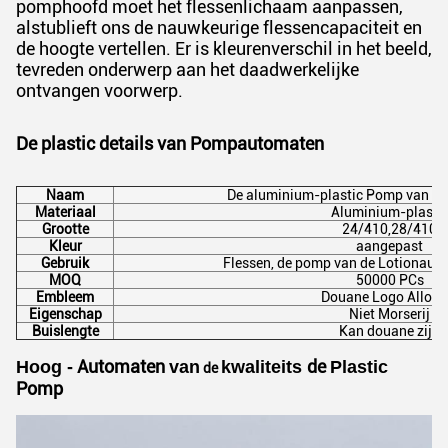
pomphoofd moet het flessenlichaam aanpassen,
alstublieft ons de nauwkeurige flessencapaciteit en
de hoogte vertellen. Er is kleurenverschil in het beeld,
tevreden onderwerp aan het daadwerkelijke
ontvangen voorwerp.
De plastic
details
van Pompautomaten
Naam
De aluminium-plastic Pomp van d
Materiaal
Aluminium-plasti
Grootte
24/410,28/410
Kleur
aangepast
Gebruik
Flessen, de pomp van de Lotionaut
MOQ
50000 PCs
Embleem
Douane Logo Allow
Eigenschap
Niet Morserij
Buislengte
Kan douane zijn
Automaten
de
Hoog -
van
kwaliteits
Plastic
de
Pomp