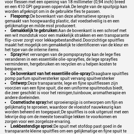
voor flessen met een opening van 18 millimeter (0,94 inch) breed
en een 410 GPI gegraven oppervlak.De lengte van de spuitpijp kan
worden afgeknipt om in de gebruikte fles te passen.
Flespomp:
De bovenkant van deze alternatieve sprays is
gemaakt van hoogwaardig plastic, dat voedselveilig is en een
gelijkmatige en milde mist produceert.
Gemakkelijk te gebruiken:
Aan de bovenkant is een schroef met
een wit mondstuk voor een makkelijk strakken en een transparante
flip-cover zorgt voor lekkagebestandheid.Doorzichtige spuitfles
maakt het mogelijk om gemakkelijk te identificeren van de kleur en
het type van de interne items.
Spray:
Het vervangen van de pompspraytop kan de lege fles
veranderen in een essentiële olie-sprayfles, de lege sprayfles
verminderen, hergebruiken en recyclen en u helpen kosten te
besparen.
De bovenkant van het essentiële olie-spray:
Draagbare spuitfles
pomp parfum spuitversterker spuit vervang spuitversterker
Ontwerp:
Deze transparante, lege en fijne spuitflessen zijn
voorzien van een fijne spuit, die een uniforme spuitmodus biedt,
die zeer geschikt is voor het reinigen,tuinbouw, aromatherapie en
andere doeleinden.
Cosmetische spray:
het sproeierspijp is ontworpen om fijn en
gelijkmatig te sproeien, waardoor de vloeistof nauwkeurig kan
worden beheerd en toegepast;De spuitfles is ook uitgerust met een
lekvrije dop om de meeste toevallige lekken te voorkomen en
zorgen voor een zorgeloze ervaring.
Leekbestendige sproei:
De spuit met stofdop past goed in de
transparante kleine spuitfles om een gelijkmatige en fijne spuit te