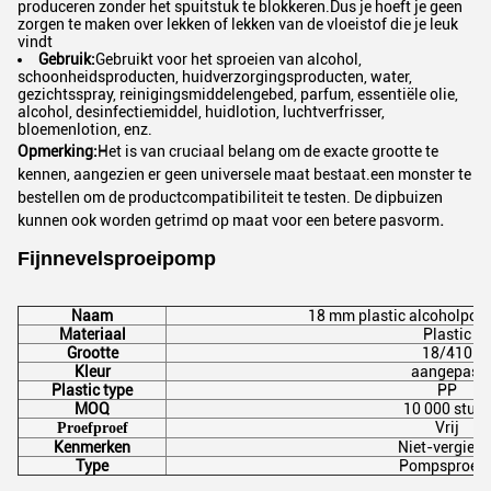
produceren zonder het spuitstuk te blokkeren.Dus je hoeft je geen
zorgen te maken over lekken of lekken van de vloeistof die je leuk
vindt
Gebruik:
Gebruikt voor het sproeien van alcohol,
schoonheidsproducten, huidverzorgingsproducten, water,
gezichtsspray, reinigingsmiddelen
gebed, parfum, essentiële olie,
alcohol, desinfectiemiddel, huidlotion, luchtverfrisser,
bloemenlotion, enz.
Opmerking:
Het is van cruciaal belang om de exacte grootte te
kennen, aangezien er geen universele maat bestaat.een monster te
bestellen om de productcompatibiliteit te testen. De dipbuizen
.
kunnen ook worden getrimd op maat voor een betere pasvorm
Fijnnevelsproeipomp
Naam
18 mm plastic alcoholpom
Materiaal
Plastic
Grootte
18/410
Kleur
aangepast
Plastic type
PP
MOQ
10 000 stuks
Vrij
Proefproef
Kenmerken
Niet-vergiete
Type
Pompsproeie