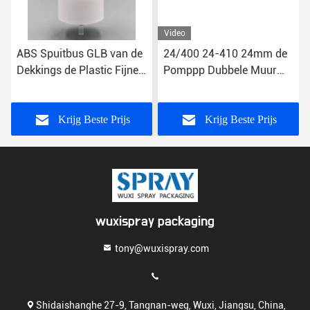
Video
ABS Spuitbus GLB van de
24/400 24-410 24mm de
Dekkings de Plastic Fijne
Pomppp Dubbele Muur
Mist 24-410 24/410 Vlotte
van de Mistnevel met het
Sluiting
Parfumpersoonlijke
verzorging van lidstaten
Krijg Beste Prijs
Krijg Beste Prijs
Half Cap Serum
wuxispray packaging
tony@wuxispray.com
Shidaishanghe 27-9, Tangnan-weg, Wuxi, Jiangsu, China,