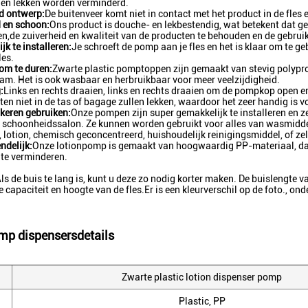
n en lekken worden verminderd.
d ontwerp:
De buitenveer komt niet in contact met het product in de fles en
 en schoon:
Ons product is douche- en lekbestendig, wat betekent dat ge
n,de zuiverheid en kwaliteit van de producten te behouden en de gebrui
jk te installeren:
Je schroeft de pomp aan je fles en het is klaar om te g
es.
om te duren:
Zwarte plastic pomptoppen zijn gemaakt van stevig polypro
m. Het is ook wasbaar en herbruikbaar voor meer veelzijdigheid.
:
Links en rechts draaien, links en rechts draaien om de pompkop open en
en niet in de tas of bagage zullen lekken, waardoor het zeer handig is v
keren gebruiken:
Onze pompen zijn super gemakkelijk te installeren en z
f schoonheidssalon. Ze kunnen worden gebruikt voor alles van wasmiddel
, lotion, chemisch geconcentreerd, huishoudelijk reinigingsmiddel, of z
ndelijk:
Onze lotionpomp is gemaakt van hoogwaardig PP-materiaal, dat 
 te verminderen.
ls de buis te lang is, kunt u deze zo nodig korter maken. De buislengt
e capaciteit en hoogte van de fles.Er is een kleurverschil op de foto., 
mp dispensers
details
Zwarte plastic lotion dispenser pomp
Plastic, PP