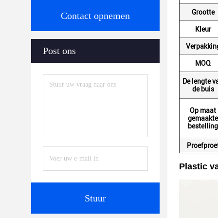
Grootte
Contact opnemen
Kleur
Verpakkin
Post ons
MOQ
De lengte v
de buis
Op maat
gemaakte
bestelling
Proefproe
Plastic v
Stuur