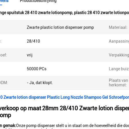
vens
Productbeschrijving
nge spuitstuk 28 410 zwarte lotionpomp
,
plastic 28 410 zwarte lotion
Zwarte plastic lotion dispenser pomp
Materiaal:
:
28/410
Aanpassin
oef:
vrij
Verpakking
50000 PCs
Lange buiz
Plaats van
ODM:
- Ja, dat klopt.
herkomst:
 Zwarte lotion dispenser Plastic Long Nozzle Shampoo Gel Schroefp
verkoop op maat
28mm 28/410 Zwarte lotion dispe
pomp
en gemak:
Onze pomp dispenser stelt u in staat om de hoeveelheid die do