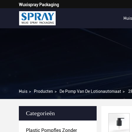
Wuxispray Packaging
Huis
Huis
>
Producten
>
De Pomp Van De Lotionautomaat
>
2
Categorieën
Plastic Pompfles Zonder