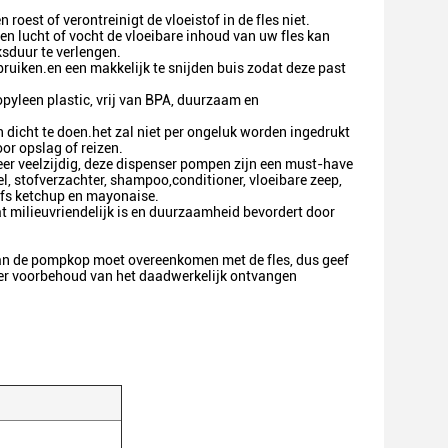
 roest of verontreinigt de vloeistof in de fles niet.
en lucht of vocht de vloeibare inhoud van uw fles kan
ksduur te verlengen.
ebruiken.en een makkelijk te snijden buis zodat deze past
pyleen plastic, vrij van BPA, duurzaam en
 dicht te doen.het zal niet per ongeluk worden ingedrukt
oor opslag of reizen.
eer veelzijdig, deze dispenser pompen zijn een must-have
, stofverzachter, shampoo,conditioner, vloeibare zeep,
elfs ketchup en mayonaise.
milieuvriendelijk is en duurzaamheid bevordert door
e van de pompkop moet overeenkomen met de fles, dus geef
onder voorbehoud van het daadwerkelijk ontvangen