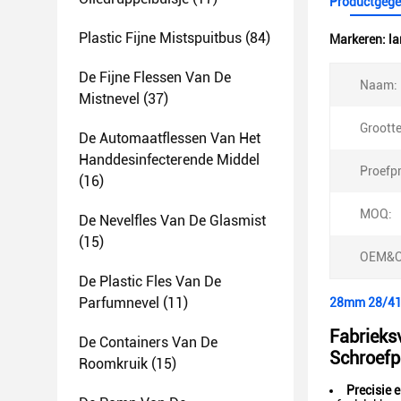
Productgege
Plastic Fijne Mistspuitbus
(84)
Markeren:
la
De Fijne Flessen Van De
Naam:
Mistnevel
(37)
Grootte
De Automaatflessen Van Het
Handdesinfecterende Middel
Proefpr
(16)
MOQ:
De Nevelfles Van De Glasmist
(15)
OEM&
De Plastic Fles Van De
Parfumnevel
(11)
28mm 28/410
Fabrieks
De Containers Van De
Schroef
Roomkruik
(15)
Precisie 