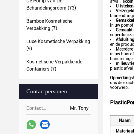
De Pomp Van De
afval, lekke
Uitsteken
Behandelingsroom
(73)
Verzegeld
binnendringe
Gemakkeli
Bamboe Kosmetische
in uw pompfl
Verpakking
(7)
Gemaakt 
superduurzaa
Afsluiting
Luxe Kosmetische Verpakking
en de product
(9)
Meerdere 
in uw huis o
handreiniger
Kosmetische Verpakkende
milieuvrie
plastic afval
Containers
(7)
Opmerking:
A
ons de exact
voorwerp.
Contactpersonen
Plastic
Po
Contactpersonen:
Mr. Tony
Naam
Materiaal