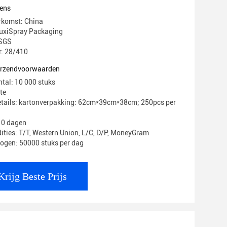
ens
rkomst: China
xiSpray Packaging
 SGS
: 28/410
verzendvoorwaarden
ntal: 10 000 stuks
te
etails: kartonverpakking: 62cm*39cm*38cm; 250pcs per
 10 dagen
ities: T/T, Western Union, L/C, D/P, MoneyGram
ogen: 50000 stuks per dag
Krijg Beste Prijs