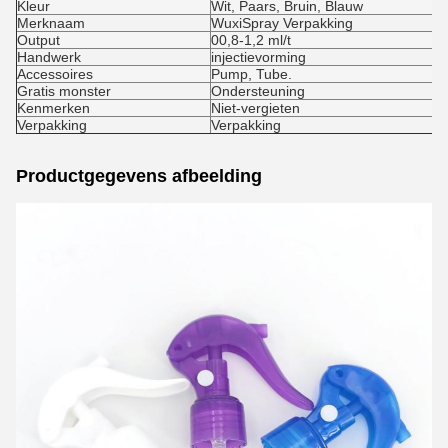
Kleur
Wit, Paars, Bruin, Blauw
Merknaam
WuxiSpray Verpakking
Output
00,8-1,2 ml/t
Handwerk
injectievorming
Accessoires
Pump, Tube.
Gratis monster
Ondersteuning
Kenmerken
Niet-vergieten
Verpakking
Verpakking
Productgegevens afbeelding