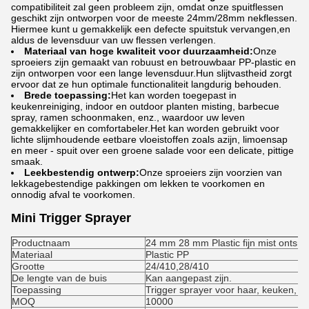
compatibiliteit zal geen probleem zijn, omdat onze spuitflessen
geschikt zijn ontworpen voor de meeste 24mm/28mm nekflessen.
Hiermee kunt u gemakkelijk een defecte spuitstuk vervangen,en
aldus de levensduur van uw flessen verlengen.
Materiaal van hoge kwaliteit voor duurzaamheid:
Onze
sproeiers zijn gemaakt van robuust en betrouwbaar PP-plastic en
zijn ontworpen voor een lange levensduur.Hun slijtvastheid zorgt
ervoor dat ze hun optimale functionaliteit langdurig behouden.
Brede toepassing:
Het kan worden toegepast in
keukenreiniging, indoor en outdoor planten misting, barbecue
spray, ramen schoonmaken, enz., waardoor uw leven
gemakkelijker en comfortabeler.
Het kan worden gebruikt voor
lichte slijmhoudende eetbare vloeistoffen zoals azijn, limoensap
en meer - spuit over een groene salade voor een delicate, pittige
smaak.
Leekbestendig ontwerp:
Onze sproeiers zijn voorzien van
lekkagebestendige pakkingen om lekken te voorkomen en
onnodig afval te voorkomen.
Mini Trigger Sprayer
Productnaam
24 mm 28 mm Plastic fijn mist ontsme
Materiaal
Plastic PP
Grootte
24/410,28/410
De lengte van de buis
Kan aangepast zijn.
Toepassing
Trigger sprayer voor haar, keuken, t
MOQ
10000