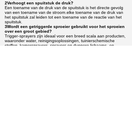
2Verhoogt een spuitstuk de druk?
Een toename van de druk van de spuitstuk is het directe gevolg
van een toename van de stroom.elke toename van de druk van
het spuitstuk zal leiden tot een toename van de reactie van het
spuitstuk.
3Wordt een getriggerde sproeier gebruikt voor het sproeien
over een groot gebied?
Trigger-sprayers zijn ideaal voor een breed scala aan producten,
waaronder water, reinigingsoplossingen, tuinierschemische
stoffen, kamersprayers, sprayers en dunnere lichaams- en
haarverzorgingsproducten.Ze zijn ontworpen om een grotere
hoeveelheid product over een groter oppervlak te verspreiden..
Tags:
minitrekkerspuitbus 20-410
38mm trekkerspuitbus
32 oz-trekkerspuitbus
Contactpersonen
Contactpersonen:
Mr. Tony